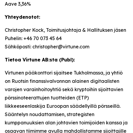
Aave 3,36%
Yhteydenotot:
Christopher Kock, Toimitusjohtaja & Hallituksen jäsen
Puhelin: +46 70 073 45 64
Sähköposti: christopher@virtune.com
Tietoa Virtune AB:sta (Publ):
Virtunen pääkonttori sijaitsee Tukholmassa, ja yhtiö
on Ruotsin finanssivalvonnan alainen digitaalisten
varojen varainhoitoyhtiö sekä kryptoihin sijoittavien
pörssinoteerattujen tuotteiden (ETP)
liikkeeseenlaskija Euroopan säädellyillä pörsseillä.
Sääntelyn noudattamisen, strategisten
kumppanuuksien alan johtavien toimijoiden kanssa ja
osaavan tiimimme avulla mahdollistamme sijoittajille