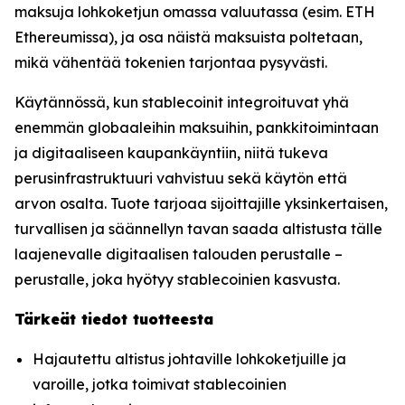
maksuja lohkoketjun omassa valuutassa (esim. ETH
Ethereumissa), ja osa näistä maksuista poltetaan,
mikä vähentää tokenien tarjontaa pysyvästi.
Käytännössä, kun stablecoinit integroituvat yhä
enemmän globaaleihin maksuihin, pankkitoimintaan
ja digitaaliseen kaupankäyntiin, niitä tukeva
perusinfrastruktuuri vahvistuu sekä käytön että
arvon osalta. Tuote tarjoaa sijoittajille yksinkertaisen,
turvallisen ja säännellyn tavan saada altistusta tälle
laajenevalle digitaalisen talouden perustalle –
perustalle, joka hyötyy stablecoinien kasvusta.
Tärkeät tiedot tuotteesta
Hajautettu altistus johtaville lohkoketjuille ja
varoille, jotka toimivat stablecoinien