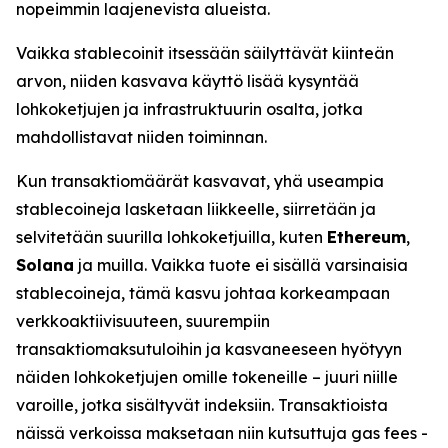
nopeimmin laajenevista alueista.
Vaikka stablecoinit itsessään säilyttävät kiinteän
arvon, niiden kasvava käyttö lisää kysyntää
lohkoketjujen ja infrastruktuurin osalta, jotka
mahdollistavat niiden toiminnan.
Kun transaktiomäärät kasvavat, yhä useampia
stablecoineja lasketaan liikkeelle, siirretään ja
selvitetään suurilla lohkoketjuilla, kuten
Ethereum
,
Solana
ja muilla. Vaikka tuote ei sisällä varsinaisia
stablecoineja, tämä kasvu johtaa korkeampaan
verkkoaktiivisuuteen, suurempiin
transaktiomaksutuloihin ja kasvaneeseen hyötyyn
näiden lohkoketjujen omille tokeneille – juuri niille
varoille, jotka sisältyvät indeksiin. Transaktioista
näissä verkoissa maksetaan niin kutsuttuja
gas fees
-