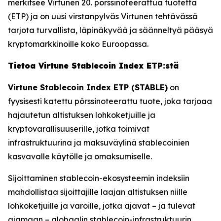
merkitsee Virtunen 20. pörssinoteerattua tuotetta
(ETP) ja on uusi virstanpylväs Virtunen tehtävässä
tarjota turvallista, läpinäkyvää ja säänneltyä pääsyä
kryptomarkkinoille koko Euroopassa.
Tietoa Virtune Stablecoin Index ETP:stä
Virtune Stablecoin Index ETP (STABLE)
on
fyysisesti katettu pörssinoteerattu tuote, joka tarjoaa
hajautetun altistuksen lohkoketjuille ja
kryptovarallisuuserille, jotka toimivat
infrastruktuurina ja maksuväylinä stablecoinien
kasvavalle käytölle ja omaksumiselle.
Sijoittaminen stablecoin-ekosysteemin indeksiin
mahdollistaa sijoittajille laajan altistuksen niille
lohkoketjuille ja varoille, jotka ajavat – ja tulevat
ajamaan – globaalin stablecoin-infrastruktuurin