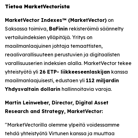
Tietoa MarketVectorista
MarketVector Indexes™ (MarketVector)
on
Saksassa toimiva,
BaFinin
rekisteröimä säännelty
vertailuindeksien ylläpitäjä. Yritys on
maailmanlaajuinen johtaja temaattisten,
reaalivarallisuuteen perustuvien ja digitaalisten
varallisuuserien indeksien alalla. MarketVector tekee
yhteistyötä yli
26 ETP- liikkeeseenlaskijan
kanssa
maailmanlaajuisesti, edustaen yli
112 miljardin
Yhdysvaltain dollarin
hallinnoitavia varoja.
Martin Leinweber, Director, Digital Asset
Research and Strategy, MarketVector:
"MarketVectorilla olemme ylpeitä voidessamme
tehdä yhteistyötä Virtunen kanssa ja muuttaa