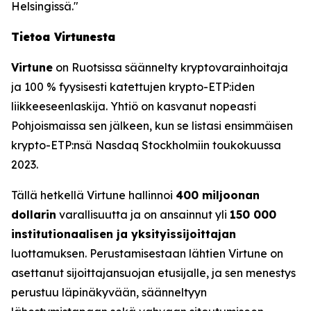
Helsingissä."
Tietoa Virtunesta
Virtune
on Ruotsissa säännelty kryptovarainhoitaja
ja 100 % fyysisesti katettujen krypto-ETP:iden
liikkeeseenlaskija. Yhtiö on kasvanut nopeasti
Pohjoismaissa sen jälkeen, kun se listasi ensimmäisen
krypto-ETP:nsä Nasdaq Stockholmiin toukokuussa
2023.
Tällä hetkellä Virtune hallinnoi
400 miljoonan
dollarin
varallisuutta ja on ansainnut yli
150 000
institutionaalisen ja yksityissijoittajan
luottamuksen. Perustamisestaan lähtien Virtune on
asettanut sijoittajansuojan etusijalle, ja sen menestys
perustuu läpinäkyvään, säänneltyyn