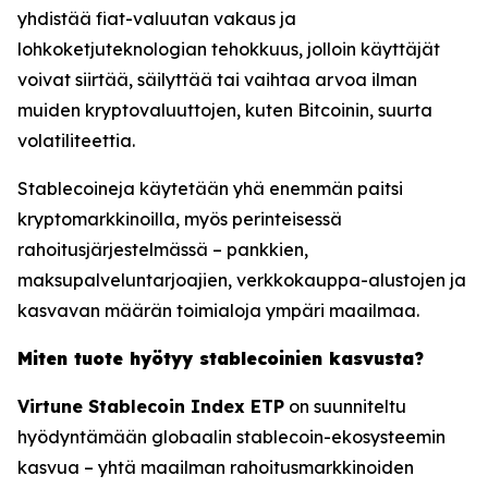
yhdistää fiat-valuutan vakaus ja
lohkoketjuteknologian tehokkuus, jolloin käyttäjät
voivat siirtää, säilyttää tai vaihtaa arvoa ilman
muiden kryptovaluuttojen, kuten Bitcoinin, suurta
volatiliteettia.
Stablecoineja käytetään yhä enemmän paitsi
kryptomarkkinoilla, myös perinteisessä
rahoitusjärjestelmässä – pankkien,
maksupalveluntarjoajien, verkkokauppa-alustojen ja
kasvavan määrän toimialoja ympäri maailmaa.
Miten tuote hyötyy stablecoinien kasvusta?
Virtune Stablecoin Index ETP
on suunniteltu
hyödyntämään globaalin stablecoin-ekosysteemin
kasvua – yhtä maailman rahoitusmarkkinoiden