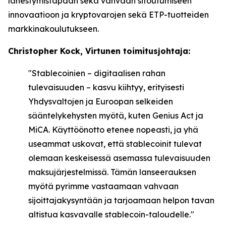
lähestymistapaan sekä vahvaan sitoutumiseen
innovaatioon ja kryptovarojen sekä ETP-tuotteiden
markkinakoulutukseen.
Christopher Kock, Virtunen toimitusjohtaja:
"Stablecoinien – digitaalisen rahan
tulevaisuuden – kasvu kiihtyy, erityisesti
Yhdysvaltojen ja Euroopan selkeiden
sääntelykehysten myötä, kuten Genius Act ja
MiCA. Käyttöönotto etenee nopeasti, ja yhä
useammat uskovat, että stablecoinit tulevat
olemaan keskeisessä asemassa tulevaisuuden
maksujärjestelmissä. Tämän lanseerauksen
myötä pyrimme vastaamaan vahvaan
sijoittajakysyntään ja tarjoamaan helpon tavan
altistua kasvavalle stablecoin-taloudelle."