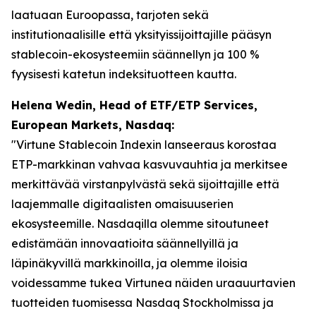
laatuaan Euroopassa, tarjoten sekä
institutionaalisille että yksityissijoittajille pääsyn
stablecoin-ekosysteemiin säännellyn ja 100 %
fyysisesti katetun indeksituotteen kautta.
Helena Wedin, Head of ETF/ETP Services,
European Markets, Nasdaq:
"Virtune Stablecoin Indexin lanseeraus korostaa
ETP-markkinan vahvaa kasvuvauhtia ja merkitsee
merkittävää virstanpylvästä sekä sijoittajille että
laajemmalle digitaalisten omaisuuserien
ekosysteemille. Nasdaqilla olemme sitoutuneet
edistämään innovaatioita säännellyillä ja
läpinäkyvillä markkinoilla, ja olemme iloisia
voidessamme tukea Virtunea näiden uraauurtavien
tuotteiden tuomisessa Nasdaq Stockholmissa ja