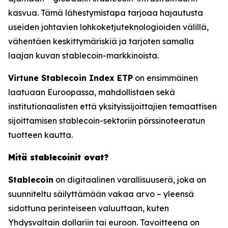
kasvua. Tämä lähestymistapa tarjoaa hajautusta
useiden johtavien lohkoketjuteknologioiden välillä,
vähentäen keskittymäriskiä ja tarjoten samalla
laajan kuvan stablecoin-markkinoista.
Virtune Stablecoin Index ETP
on ensimmäinen
laatuaan Euroopassa, mahdollistaen sekä
institutionaalisten että yksityissijoittajien temaattisen
sijoittamisen stablecoin-sektoriin pörssinoteeratun
tuotteen kautta.
Mitä stablecoinit ovat?
Stablecoin
on digitaalinen varallisuuserä, joka on
suunniteltu säilyttämään vakaa arvo – yleensä
sidottuna perinteiseen valuuttaan, kuten
Yhdysvaltain dollariin tai euroon. Tavoitteena on