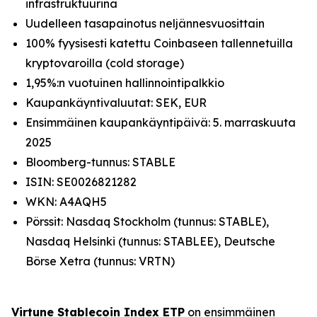
infrastruktuurina
Uudelleen tasapainotus neljännesvuosittain
100% fyysisesti katettu Coinbaseen tallennetuilla
kryptovaroilla (cold storage)
1,95%:n vuotuinen hallinnointipalkkio
Kaupankäyntivaluutat: SEK, EUR
Ensimmäinen kaupankäyntipäivä: 5. marraskuuta
2025
Bloomberg-tunnus: STABLE
ISIN: SE0026821282
WKN: A4AQH5
Pörssit: Nasdaq Stockholm (tunnus: STABLE),
Nasdaq Helsinki (tunnus: STABLEE), Deutsche
Börse Xetra (tunnus: VRTN)
Virtune Stablecoin Index ETP
on ensimmäinen